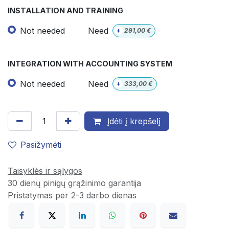
INSTALLATION AND TRAINING
Not needed
Need
+
291,00
€
INTEGRATION WITH ACCOUNTING SYSTEM
Not needed
Need
+
333,00
€
Įdėti į krepšelį
Pasižymėti
Taisyklės ir sąlygos
30 dienų pinigų grąžinimo garantija
Pristatymas per 2-3 darbo dienas