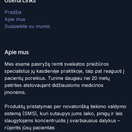
Useful Links
Pradžia
Apie mus
Susisiekite su mumis
Apie mus
Mes esame pasiryžę remti sveikatos priežiūros
specialistus jų kasdienėje praktikoje, taip pat reaguoti į
pacientų poreikius. Turime daugiau nei 20 metų
patirties atstovaujant didžiausioms medicinos
įmonėms.
Produktų pristatymas per novatorišką tiekimo valdymo
sistemą (SMS), kuri sutaupys jums laiko, pinigų ir leis
slaugytojams koncentruotis į svarbiausius dalykus –
rūpintis jūsų pacientais