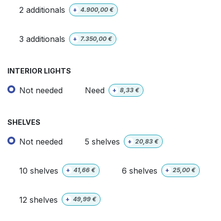
2 additionals
+
4.900,00
€
3 additionals
+
7.350,00
€
INTERIOR LIGHTS
Not needed
Need
+
8,33
€
SHELVES
Not needed
5 shelves
+
20,83
€
10 shelves
6 shelves
+
41,66
€
+
25,00
€
12 shelves
+
49,99
€